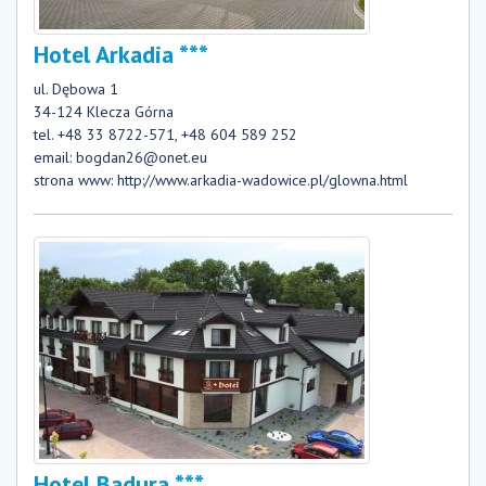
Hotel Arkadia ***
ul. Dębowa 1
34-124 Klecza Górna
tel. +48 33 8722-571, +48 604 589 252
email:
bogdan26@onet.eu
strona www:
http://www.arkadia-wadowice.pl/glowna.html
Hotel Badura ***