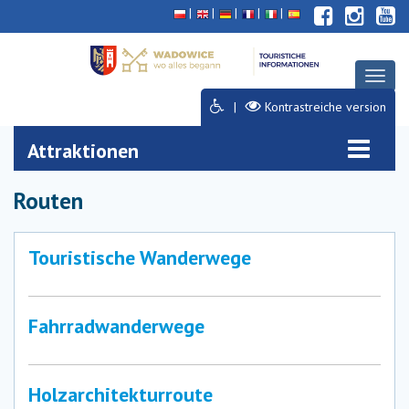
Deklaracja
Przejdź
Przejdź
Przejdź
dostępności
do
do
do
głównej
menu
stopki
treści
Toggl
naviga
Kontrastreiche version
Attraktionen
Routen
Touristische Wanderwege
Fahrradwanderwege
Holzarchitekturroute