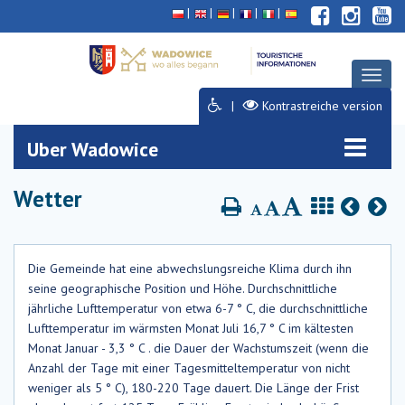
Deklaracja
Przejdź
Przejdź
Przejdź
dostępności
do
do
do
głównej
menu
stopki
treści
Toggl
naviga
Kontrastreiche version
Uber Wadowice
Wetter
Die Gemeinde hat eine abwechslungsreiche Klima durch ihn
seine geographische Position und Höhe. Durchschnittliche
jährliche Lufttemperatur von etwa 6-7 ° C, die durchschnittliche
Lufttemperatur im wärmsten Monat Juli 16,7 ° C im kältesten
Monat Januar - 3,3 ° C . die Dauer der Wachstumszeit (wenn die
Anzahl der Tage mit einer Tagesmitteltemperatur von nicht
weniger als 5 ° C), 180-220 Tage dauert. Die Länge der Frist