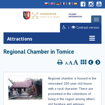
Deklaracja
Przejdź
Przejdź
Przejdź
dostępności
do
do
do
głównej
menu
stopki
treści
Toggl
naviga
Contrast version
Attractions
Regional Chamber in Tomice
Regional chamber is housed in the
renovated 100-year-old house
with a rural character. There are
presented in the collections of
living in the region among others:
old furniture and antiques,