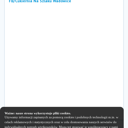
FB/Cukiernia Na Szlaku Wadowice
Ważne: nasze strona wykorzystuje pliki cookies.
Używamy informacji zapisanych za pomocą cookies i podobnych technologii m.in. w
celach reklamowych i statystycznych oraz w celu dostosowania naszych serwisów do
indywidualnych potrzeb użytkowników. Mogą też stosować je współpracujący z nami