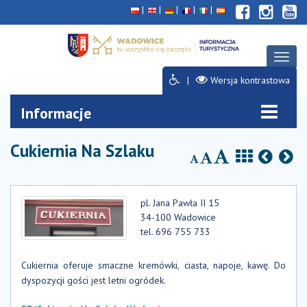
Deklaracja
Przejdź
Przejdź
Przejdź
dostępności
do
do
do
głównej
menu
stopki
treści
Rozwi
menu
Wersja kontrastowa
Informacje
Cukiernia Na Szlaku
pl. Jana Pawła II 15
34-100 Wadowice
tel. 696 755 733
Cukiernia oferuje smaczne kremówki, ciasta, napoje, kawę.
Do
dyspozycji gości jest letni ogródek.