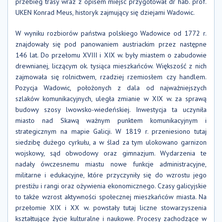
przebieg trasy wraz z opisem miejsc przygotował dr hab. prof.
UKEN Konrad Meus, historyk zajmujący się dziejami Wadowic.
W wyniku rozbiorów państwa polskiego Wadowice od 1772 r.
znajdowały się pod panowaniem austriackim przez następne
146 lat. Do przełomu XVIII i XIX w. były miastem o zabudowie
drewnianej, liczącym ok. tysiąca mieszkańców. Większość z nich
zajmowała się rolnictwem, rzadziej rzemiosłem czy handlem.
Pozycja Wadowic, położonych z dala od najważniejszych
szlaków komunikacyjnych, uległa zmianie w XIX w. za sprawą
budowy szosy lwowsko-wiedeńskiej. Inwestycja ta uczyniła
miasto nad Skawą ważnym punktem komunikacyjnym i
strategicznym na mapie Galicji. W 1819 r. przeniesiono tutaj
siedzibę dużego cyrkułu, a w ślad za tym ulokowano garnizon
wojskowy, sąd obwodowy oraz gimnazjum. Wydarzenia te
nadały ówczesnemu miastu nowe funkcje administracyjne,
militarne i edukacyjne, które przyczyniły się do wzrostu jego
prestiżu i rangi oraz ożywienia ekonomicznego. Czasy galicyjskie
to także wzrost aktywności społecznej mieszkańców miasta. Na
przełomie XIX i XX w. powstały tutaj liczne stowarzyszenia
kształtujące życie kulturalne i naukowe. Procesy zachodzące w