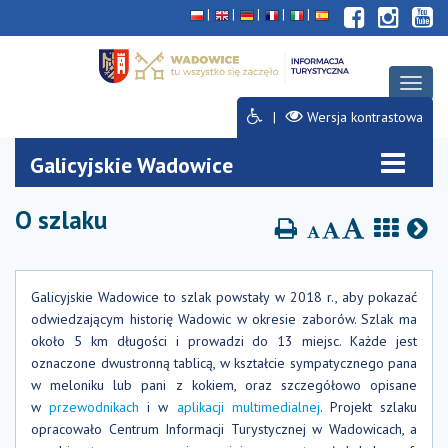
Deklaracja
Przejdź
Przejdź
Przejdź
dostępności
do
do
do
głównej
menu
stopki
treści
Rozwi
menu
Wersja kontrastowa
Galicyjskie Wadowice
O szlaku
Galicyjskie Wadowice to szlak powstały w 2018 r., aby pokazać
odwiedzającym historię Wadowic w okresie zaborów. Szlak ma
około 5 km długości i prowadzi do 13 miejsc. Każde jest
oznaczone dwustronną tablicą, w kształcie sympatycznego pana
w meloniku lub pani z kokiem, oraz szczegółowo opisane
w
przewodnikach
i w
aplikacji multimedialnej
. Projekt szlaku
opracowało Centrum Informacji Turystycznej w Wadowicach, a