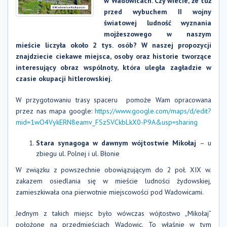
w Wadowicach. Czy wiecie, że tuż
przed wybuchem II wojny
światowej ludność wyznania
mojżeszowego w naszym
mieście liczyła około 2 tys. osób? W naszej propozycji
znajdziecie ciekawe miejsca, osoby oraz historie tworzące
interesujący obraz wspólnoty, która uległa zagładzie w
czasie okupacji hitlerowskiej.
W przygotowaniu trasy spaceru pomoże Wam opracowana
przez nas mapa google:
https://www.google.com/maps/d/edit?
mid=1wO4VykERN8eamv_FSzSVCkbLkX0-P9A&usp=sharing
Stara synagoga w dawnym wójtostwie Mikołaj
– u
zbiegu ul. Polnej i ul. Błonie
W związku z powszechnie obowiązującym do 2 poł. XIX w.
zakazem osiedlania się w mieście ludności żydowskiej,
zamieszkiwała ona pierwotnie miejscowości pod Wadowicami.
Jednym z takich miejsc było wówczas wójtostwo „Mikołaj”
położone na przedmieściach Wadowic. To właśnie w tym