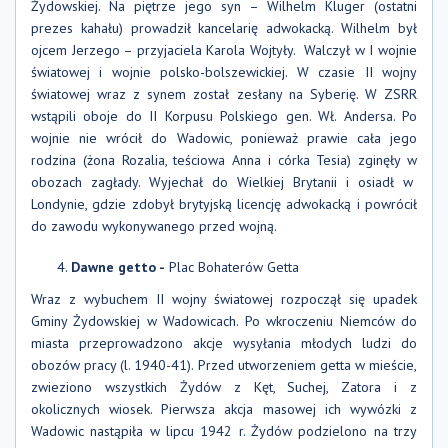
Żydowskiej. Na piętrze jego syn – Wilhelm Kluger (ostatni
prezes kahału) prowadził kancelarię adwokacką. Wilhelm był
ojcem Jerzego – przyjaciela Karola Wojtyły. Walczył w I wojnie
światowej i wojnie polsko-bolszewickiej. W czasie II wojny
światowej wraz z synem został zesłany na Syberię. W ZSRR
wstąpili oboje do II Korpusu Polskiego gen. Wł. Andersa. Po
wojnie nie wrócił do Wadowic, ponieważ prawie cała jego
rodzina (żona Rozalia, teściowa Anna i córka Tesia) zginęły w
obozach zagłady. Wyjechał do Wielkiej Brytanii i osiadł w
Londynie, gdzie zdobył brytyjską licencję adwokacką i powrócił
do zawodu wykonywanego przed wojną.
Dawne getto -
Plac Bohaterów Getta
Wraz z wybuchem II wojny światowej rozpoczął się upadek
Gminy Żydowskiej w Wadowicach. Po wkroczeniu Niemców do
miasta przeprowadzono akcje wysyłania młodych ludzi do
obozów pracy (l. 1940-41). Przed utworzeniem getta w mieście,
zwieziono wszystkich Żydów z Kęt, Suchej, Zatora i z
okolicznych wiosek. Pierwsza akcja masowej ich wywózki z
Wadowic nastąpiła w lipcu 1942 r. Żydów podzielono na trzy