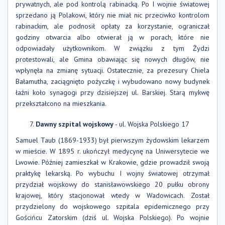
prywatnych, ale pod kontrolą rabinacką. Po I wojnie światowej
sprzedano ją Polakowi, który nie miał nic przeciwko kontrolom
rabinackim, ale podnosił opłaty za korzystanie, ograniczał
godziny otwarcia albo otwierał ją w porach, które nie
odpowiadały użytkownikom. W związku z tym Żydzi
protestowali, ale Gmina obawiając się nowych długów, nie
wpłynęła na zmianę sytuacji. Ostatecznie, za prezesury Chiela
Bałamutha, zaciągnięto pożyczkę i wybudowano nowy budynek
łaźni koło synagogi przy dzisiejszej ul. Barskiej. Starą mykwę
przekształcono na mieszkania.
Dawny szpital wojskowy
- ul. Wojska Polskiego 17
Samuel Taub (1869-1933) był pierwszym żydowskim lekarzem
w mieście. W 1895 r. ukończył medycynę na Uniwersytecie we
Lwowie. Później zamieszkał w Krakowie, gdzie prowadził swoją
praktykę lekarską. Po wybuchu I wojny światowej otrzymał
przydział wojskowy do stanisławowskiego 20 pułku obrony
krajowej, który stacjonował wtedy w Wadowicach. Został
przydzielony do wojskowego szpitala epidemicznego przy
Gościńcu Zatorskim (dziś ul. Wojska Polskiego). Po wojnie