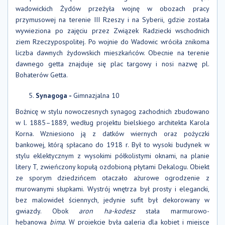
wadowickich Żydów przeżyła wojnę w obozach pracy
przymusowej na terenie III Rzeszy i na Syberii, gdzie została
wywieziona po zajęciu przez Związek Radziecki wschodnich
ziem Rzeczypospolitej. Po wojnie do Wadowic wróciła znikoma
liczba dawnych żydowskich mieszkańców. Obecnie na terenie
dawnego getta znajduje się plac targowy i nosi nazwę pl.
Bohaterów Getta.
Synagoga -
Gimnazjalna 10
Bożnicę w stylu nowoczesnych synagog zachodnich zbudowano
w l. 1885–1889, według projektu bielskiego architekta Karola
Korna. Wzniesiono ją z datków wiernych oraz pożyczki
bankowej, którą spłacano do 1918 r. Był to wysoki budynek w
stylu eklektycznym z wysokimi półkolistymi oknami, na planie
litery T, zwieńczony kopułą ozdobioną płytami Dekalogu. Obiekt
ze sporym dziedzińcem otaczało ażurowe ogrodzenie z
murowanymi słupkami. Wystrój wnętrza był prosty i elegancki,
bez malowideł ściennych, jedynie sufit był dekorowany w
gwiazdy. Obok
aron ha-kodesz
stała marmurowo-
hebanowa
bima
. W projekcie była galeria dla kobiet i miejsce