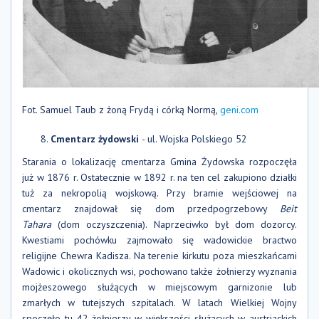
Fot. Samuel Taub z żoną Frydą i córką Normą,
geni.com
Cmentarz żydowski
- ul. Wojska Polskiego 52
Starania o lokalizację cmentarza Gmina Żydowska rozpoczęła
już w 1876 r. Ostatecznie w 1892 r. na ten cel zakupiono działki
tuż za nekropolią wojskową. Przy bramie wejściowej na
cmentarz znajdował się dom przedpogrzebowy
Beit
Tahara
(dom oczyszczenia). Naprzeciwko był dom dozorcy.
Kwestiami pochówku zajmowało się wadowickie bractwo
religijne Chewra Kadisza. Na terenie kirkutu poza mieszkańcami
Wadowic i okolicznych wsi, pochowano także żołnierzy wyznania
mojżeszowego służących w miejscowym garnizonie lub
zmarłych w tutejszych szpitalach. W latach Wielkiej Wojny
spoczęło tu 42 żołnierzy w większości służących w austriackich