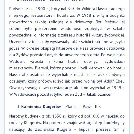
Budynek z ok. 1900 r., który należał do Wiktora Hassa- radnego
miejskiego, restauratora i hotelarza. W 1938 r. w tym budynku
prowadzono szkołę religijną dla dziewcząt
Bet Jaakow
. Jej
celem było poszerzenie wiadomości zdobytych w szkole
powszechnej o informację z zakresu historii i kultury żydowskiej.
Uczennice z tej szkoły wystawiały także sztuki teatralne w języku
jidysz. W okresie okupacji hitlerowskiej Hass prowadził stołówkę
dla Żydów przesiedlonych do utworzonego getta. Po wojnie do
Wadowic wróciła znikoma liczba dawnych żydowskich
mieszkańców. Pierwsi, którzy powrócili byli kierowani do hotelu
Hassa, ale ostatecznie wyjechali z miasta na zawsze. Jedynym
ocalałym, który próbował żyć jak przed wojną był Adolf Ebel.
Otworzył swoją dawną restaurację, ale i on wyjechał w 1949 r.
W Wadowicach pozostał tylko jeden Żyd – Jakub Szancer.
Kamienica Klugerów
– Plac Jana Pawła II 8
Narożny budynek z ok. 1830 r., który od poł. XIX w. należał do
rodziny Klugerów. Na parterze znajdował się sklep konfekcyjny
należący do Zachariasz Klugera – kupca i prezesa Gminy