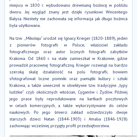
miejscu w 1830 r. wybudowano drewnianą bożnicę w pobliżu
dworu. Jej wygląd znany jest dzięki rysunkowi Wincentego
Bałysa. Niestety nie zachowała się informacja jak długo bożnica
była użytkowana.
Na tzw. „Mikołaju” urodził się Ignacy Krieger (1820-1889), jeden
z pionierów fotografii w Polsce, właściciel zakładu
fotograficznego oraz autor licznych fotografii zabytków
Krakowa. Od 1860 r. na stałe zamieszkał w Krakowie, gdzie
prowadził pracownię fotograficzną. Krieger rozwinął na bardzo
szeroką skalę działalność na polu fotografii, bowiem
sfotografował liczne pomniki oraz pamiątki kultury i sztuki
Krakowa, a także uwiecznił w obiektywie tzw. tradycyjne „typy
ludzkie” czyli okolicznych włościan, Cyganów i Żydów. Później
jego prace były reprodukowane na kartkach pocztowych
w celach komercyjnych, a także wykorzystywane do celów
naukowych. Po jego śmierci zakład odziedziczyło dwoje
starszych dzieci: Natan (1844-1903) i Amalia (1846-1928)
zachowując wcześniej przyjęty profil przedsiębiorstwa.