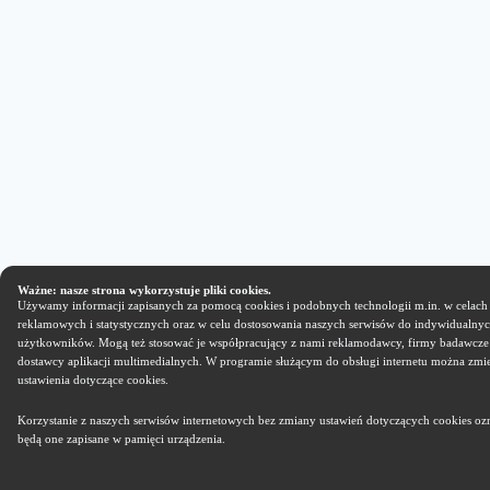
Ważne: nasze strona wykorzystuje pliki cookies.
Używamy informacji zapisanych za pomocą cookies i podobnych technologii m.in. w celach
reklamowych i statystycznych oraz w celu dostosowania naszych serwisów do indywidualnyc
użytkowników. Mogą też stosować je współpracujący z nami reklamodawcy, firmy badawcze
dostawcy aplikacji multimedialnych. W programie służącym do obsługi internetu można zmi
ustawienia dotyczące cookies.
Korzystanie z naszych serwisów internetowych bez zmiany ustawień dotyczących cookies ozn
będą one zapisane w pamięci urządzenia.