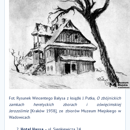
Fot.
Rysunek Wincentego Bałysa z książki J. Putka,
O zbójnickich
zamkach heretyckich zborach i oświęcimskiej
Jerozolimie
[Kraków 1938], ze zbiorów Muzeum Miejskiego w
Wadowicach
Hotel Hassa
– ul. Sienkiewicza 24