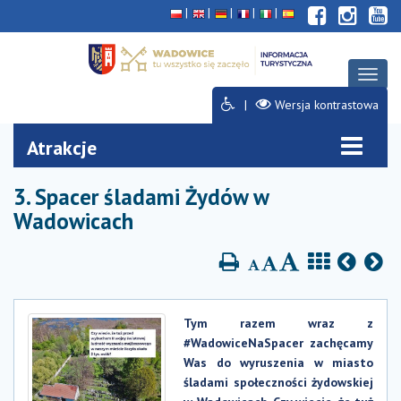
Deklaracja
Przejdź
Przejdź
Przejdź
dostępności
do
do
do
głównej
menu
stopki
treści
Rozwi
menu
Wersja kontrastowa
Atrakcje
3. Spacer śladami Żydów w
Wadowicach
Tym razem wraz z
#WadowiceNaSpacer zachęcamy
Was do wyruszenia w miasto
śladami społeczności żydowskiej