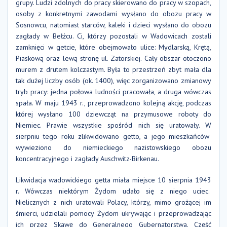
grupy. Ludzi zdolnych do pracy skierowano do pracy w szopach,
osoby z konkretnymi zawodami wysłano do obozu pracy w
Sosnowcu, natomiast starców, kaleki i dzieci wysłano do obozu
zagłady w Bełżcu. Ci, którzy pozostali w Wadowicach zostali
zamknięci w getcie, które obejmowało ulice: Mydlarską, Krętą,
Piaskową oraz lewą stronę ul. Zatorskiej. Cały obszar otoczono
murem z drutem kolczastym. Była to przestrzeń zbyt mała dla
tak dużej liczby osób (ok. 1400), więc zorganizowano zmianowy
tryb pracy: jedna połowa ludności pracowała, a druga wówczas
spała. W maju 1943 r., przeprowadzono kolejną akcję, podczas
której wysłano 100 dziewcząt na przymusowe roboty do
Niemiec. Prawie wszystkie spośród nich się uratowały. W
sierpniu tego roku zlikwidowano getto, a jego mieszkańców
wywieziono do niemieckiego nazistowskiego obozu
koncentracyjnego i zagłady Auschwitz-Birkenau.
Likwidacja wadowickiego getta miała miejsce 10 sierpnia 1943
r. Wówczas niektórym Żydom udało się z niego uciec.
Nielicznych z nich uratowali Polacy, którzy, mimo grożącej im
śmierci, udzielali pomocy Żydom ukrywając i przeprowadzając
ich przez Skawę do Generalnego Gubernatorstwa. Część