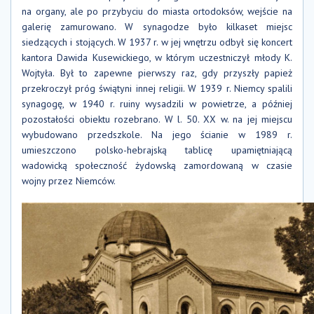
na organy, ale po przybyciu do miasta ortodoksów, wejście na
galerię zamurowano. W synagodze było kilkaset miejsc
siedzących i stojących. W 1937 r. w jej wnętrzu odbył się koncert
kantora Dawida Kusewickiego, w którym uczestniczył młody K.
Wojtyła. Był to zapewne pierwszy raz, gdy przyszły papież
przekroczył próg świątyni innej religii. W 1939 r. Niemcy spalili
synagogę, w 1940 r. ruiny wysadzili w powietrze, a później
pozostałości obiektu rozebrano. W l. 50. XX w. na jej miejscu
wybudowano przedszkole. Na jego ścianie w 1989 r.
umieszczono polsko-hebrajską tablicę upamiętniającą
wadowicką społeczność żydowską zamordowaną w czasie
wojny przez Niemców.