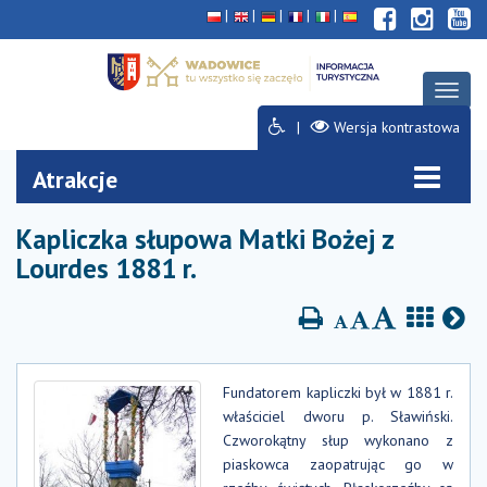
Deklaracja
Przejdź
Przejdź
Przejdź
dostępności
do
do
do
głównej
menu
stopki
treści
Rozwi
menu
Wersja kontrastowa
Atrakcje
Kapliczka słupowa Matki Bożej z
Lourdes 1881 r.
Fundatorem kapliczki był w 1881 r.
właściciel dworu p. Sławiński.
Czworokątny słup wykonano z
piaskowca zaopatrując go w