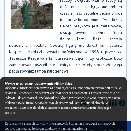
rzeźby świętych. Płaskorzeźby są
dość mocno nadgryzione zębem
czasu i mało czytelne. Jedna z nich
to prawdopodobnie św. Józef.
Całość przykryta jest metalowym,
dwuspadowym daszkiem. Stara
figura Matki Bożej została
skradziona i rozbita. Obecną figurę ufundował ks. Tadeusz
Kasperek. Kapliczka została poświęcona w 1998 r. przez ks.
Tadeusza Kasperka i ks. Stanisława Bąka. Przy kapliczce było
zamontowane oświetlenie elektryczne, niestety łupem złodzieja
padła również lampa halogenowa.
Ważne: nasze strona wykorzystuje pliki cookies.
Używamy informacji zapisanych za pomocą cookies i podobnych technologii m.in. w
celach reklamowych i statystycznych oraz w celu dostosowania naszych serwisów do
indywidualnych potrzeb użytkowników. Mogą też stosować je współpracujący z nami
reklamodawcy, firmy badawcze oraz dostawcy aplikacji multimedialnych. W
programie służącym do obsługi internetu można zmienić ustawienia dotyczące
cookies.
Korzystanie z naszych serwisów internetowych bez zmiany ustawień dotyczących
cookies oznacza, że będą one zapisane w pamięci urządzenia.
Oficjalna strona Informacji Turystycznej w Wadowicach. © Wszelkie